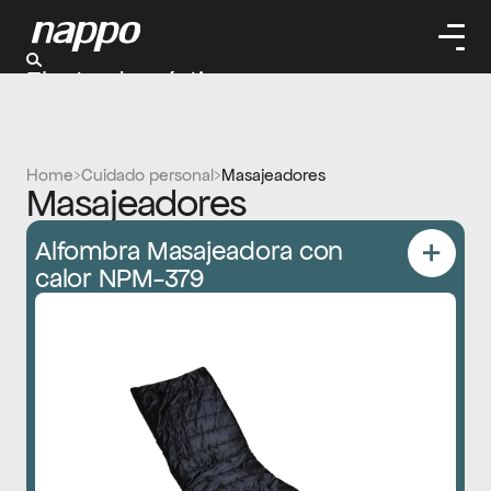
Electrodomésticos
Cuidado personal
Limpieza
Herramientas
Home
Cuidado personal
Masajeadores
Masajeadores
Climatizaación
Alfombra Masajeadora con 
calor NPM-379