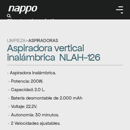
Electrodomésticos
Cuidado personal
Limpieza
LIMPIEZA
>
ASPIRADORAS
Herramientas
Aspiradora vertical 
Climatizaación
inalámbrica  NLAH-126
· Aspiradora Inalámbrica.
 · Potencia: 200W.
 · Capacidad: 2.0 L.
 · Batería desmontable de 2.000 mAh
 · Voltaje: 22.2V.
 · Autonomía: 30 minutos.
 · 2 Velocidades ajustables.