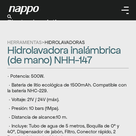
Electrodomésticos
Cuidado personal
Limpieza
HERRAMIENTAS
>
HIDROLAVADORAS
Herramientas
Hidrolavadora inalámbrica 
Climatizaación
(de mano) NHH-147
· Potencia: 500W.
 · Bateria de litio ecológica de 1500mAh. Compatible con 
la batería NHC-229.
 · Voltaje: 21V / 24V (máx).
 · Presión: 10 bars (1Mpa).
 · Distancia de alcance:10 m.
 · Incluye: Tubo de agua de 5 metros, Boquilla de 0° y 
40°, Dispensador de jabón, Filtro, Conector rápido, 2 