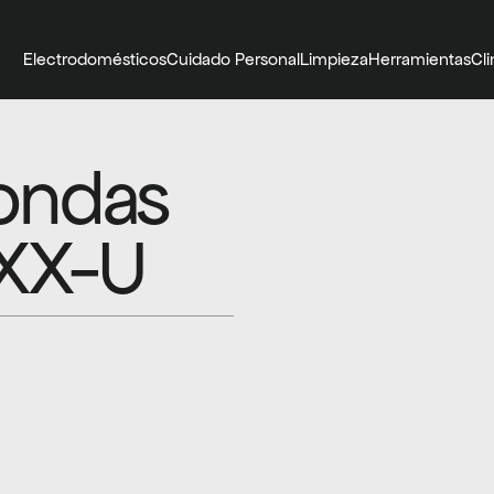
Electrodomésticos
Cuidado Personal
Limpieza
Herramientas
Cl
ondas 
XX-U