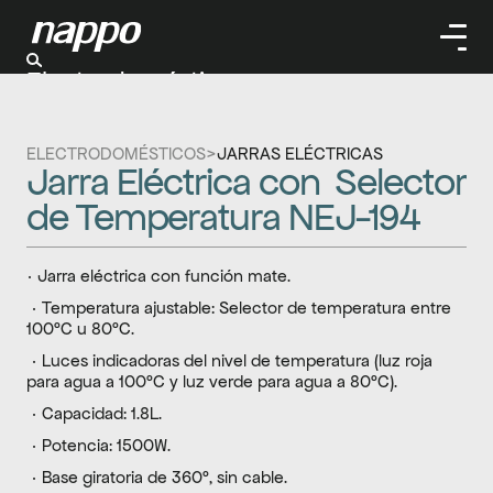
Electrodomésticos
Cuidado personal
Limpieza
ELECTRODOMÉSTICOS
>
JARRAS ELÉCTRICAS
Herramientas
Jarra Eléctrica con  Selector 
Climatizaación
de Temperatura NEJ-194
· Jarra eléctrica con función mate.
 · Temperatura ajustable: Selector de temperatura entre 
100ºC u 80ºC.
 · Luces indicadoras del nivel de temperatura (luz roja 
para agua a 100ºC y luz verde para agua a 80ºC).
 · Capacidad: 1.8L.
 · Potencia: 1500W.
 · Base giratoria de 360º, sin cable.