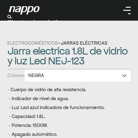
Electrodomésticos
Cuidado personal
Limpieza
ELECTRODOMÉSTICOS
>
JARRAS ELÉCTRICAS
Herramientas
Jarra electrica 1.8L de vidrio 
Climatizaación
y luz Led NEJ-123
Colores:
NEGRA
ROJA
· Cuerpo de vidrio de alta resistencia.
 · Indicador de nivel de agua.
 · Luz Led azul indicadora de funcionamiento.
 · Capacidad: 1.8L.
 · Potencia: 1500W.
 · Apagado automático.