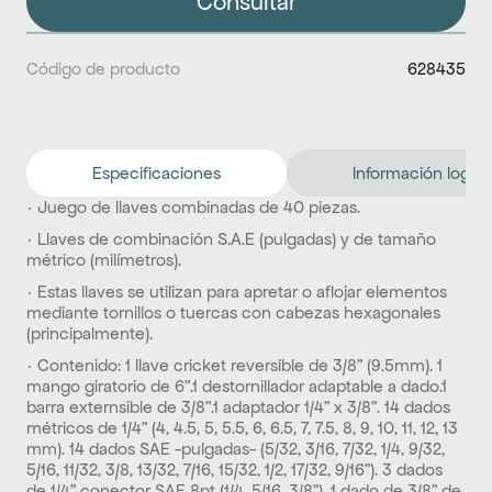
Consultar
Código de producto
628435
Especificaciones
Información logíst
· Juego de llaves combinadas de 40 piezas.
· Llaves de combinación S.A.E (pulgadas) y de tamaño 
métrico (milímetros).
· Estas llaves se utilizan para apretar o aflojar elementos 
mediante tornillos o tuercas con cabezas hexagonales 
(principalmente).
· Contenido: 1 llave cricket reversible de 3/8” (9.5mm). 1 
mango giratorio de 6”.1 destornillador adaptable a dado.1 
barra externsible de 3/8”.1 adaptador 1/4” x 3/8”. 14 dados 
métricos de 1/4” (4, 4.5, 5, 5.5, 6, 6.5, 7, 7.5, 8, 9, 10, 11, 12, 13 
mm). 14 dados SAE -pulgadas- (5/32, 3/16, 7/32, 1/4, 9/32, 
5/16, 11/32, 3/8, 13/32, 7/16, 15/32, 1/2, 17/32, 9/16”). 3 dados 
de 1/4” conector SAE 8pt (1/4, 5/16, 3/8”). 1 dado de 3/8” de 