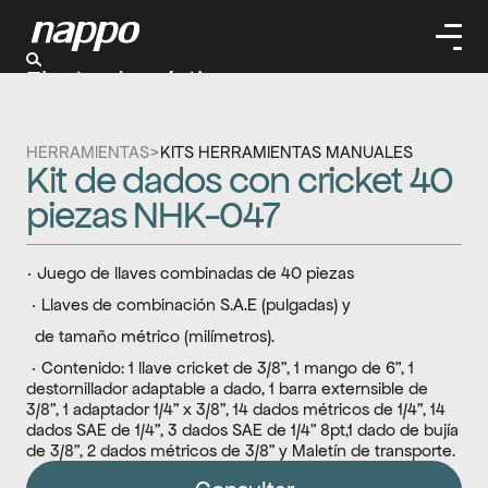
Electrodomésticos
Cuidado personal
Limpieza
HERRAMIENTAS
>
KITS HERRAMIENTAS MANUALES
Herramientas
Kit de dados con cricket 40 
Climatizaación
piezas NHK-047
· Juego de llaves combinadas de 40 piezas
 · Llaves de combinación S.A.E (pulgadas) y 
  de tamaño métrico (milímetros).
 · Contenido: 1 llave cricket de 3/8", 1 mango de 6", 1 
destornillador adaptable a dado, 1 barra externsible de 
3/8", 1 adaptador 1/4” x 3/8", 14 dados métricos de 1/4", 14 
dados SAE de 1/4", 3 dados SAE de 1/4" 8pt,1 dado de bujía 
de 3/8”, 2 dados métricos de 3/8” y Maletín de transporte.