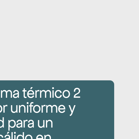
ama térmico 2 
or uniforme y 
para un 
álido en 