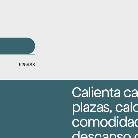
625488
Calienta c
plazas, cal
comodidad 
descanso c