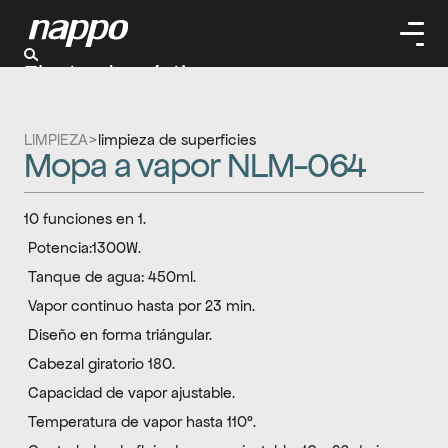
Electrodomésticos
Cuidado personal
Limpieza
LIMPIEZA
>
limpieza de superficies
Herramientas
Mopa a vapor NLM-064
Climatizaación
10 funciones en 1.
 Potencia:1300W.
 Tanque de agua: 450ml.
 Vapor continuo hasta por 23 min.
 Diseño en forma triángular.
 Cabezal giratorio 180.
 Capacidad de vapor ajustable.
 Temperatura de vapor hasta 110º.