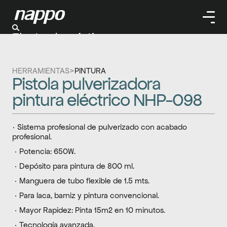
Electrodomésticos
Cuidado personal
Limpieza
HERRAMIENTAS
>
PINTURA
Herramientas
Pistola pulverizadora 
Climatizaación
pintura eléctrico NHP-098
· Sistema profesional de pulverizado con acabado 
profesional. 
 · Potencia: 650W.
 · Depósito para pintura de 800 ml.
 · Manguera de tubo flexible de 1.5 mts.
 · Para laca, barniz y pintura convencional.
 · Mayor Rapidez: Pinta 15m2 en 10 minutos. 
 · Tecnología avanzada.