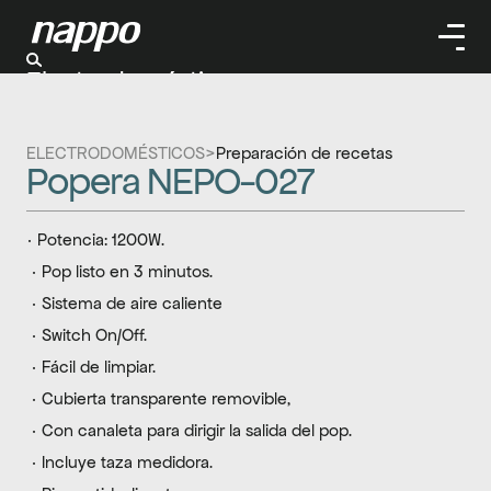
Electrodomésticos
Cuidado personal
Limpieza
ELECTRODOMÉSTICOS
>
Preparación de recetas
Herramientas
Popera NEPO-027
Climatizaación
· Potencia: 1200W.
 · Pop listo en 3 minutos.
 · Sistema de aire caliente
 · Switch On/Off.
 · Fácil de limpiar.
 · Cubierta transparente removible,
 · Con canaleta para dirigir la salida del pop.
 · Incluye taza medidora.