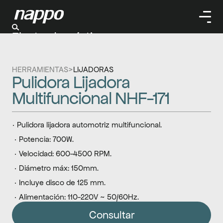
Electrodomésticos
Cuidado personal
Limpieza
HERRAMIENTAS
>
LIJADORAS
Herramientas
Pulidora Lijadora 
Climatizaación
Multifuncional NHF-171
· Pulidora lijadora automotriz multifuncional.
 · Potencia: 700W.
 · Velocidad: 600-4500 RPM.
 · Diámetro máx: 150mm.
 · Incluye disco de 125 mm.
 · Alimentación: 110-220V ~ 50/60Hz.
Consultar