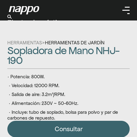
Electrodomésticos
Cuidado personal
Limpieza
HERRAMIENTAS
>
HERRAMIENTAS DE JARDÍN
Herramientas
Sopladora de Mano NHJ-
Climatizaación
190
· Potencia: 800W.
 · Velocidad: 12000 RPM.
 · Salida de aire: 3.2m³/RPM.
 · Alimentación: 230V ~ 50-60Hz.
 · Incluye: tubo de soplado, bolsa para polvo y par de 
carbones de repuesto.
Consultar