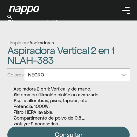
Electrodomésticos
Cuidado personal
Limpieza
Limpieza
>
Aspiradoras
Herramientas
Aspiradora Vertical 2 en 1 
Climatizaación
NLAH-383
Colores:
NEGRO
BLANCO
Aspiradora 2 en 1: Vertical y de mano.
Sistema de filtración ciclónico avanzado.
Aspira alfombras, pisos, tapices, etc.
Potencia: 1000W.
Filtro HEPA lavable.
Compartimento de polvo de 0.8L.
Incluye: 9 accesorios.
Consultar