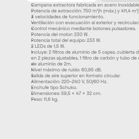
Campana extractora fabricada en acero inoxidable
Potencia de extracción: 750 m³/h (máx.) y 411,4 m³/h
3 velocidades de funcionamiento. 
Ventilación con evacuación al exterior y recirculaci
Control mecánico mediante botones pulsadores. 
Potencia del motor: 230 W. 
Potencia total del equipo: 233 W. 
2 LEDs de 1,5 W. 
Incluye: 2 filtros de aluminio de 5 capas, cubierta
en 2 piezas ajustables, 1 filtro de carbón y tubo de
de aluminio de 2m. 
Nivel máximo de ruido: 60,95 dB. 
Salida de aire superior en formato circular. 
Alimentación: 220–240 V, 50/60 Hz. 
Enchufe tipo Schuko. 
Dimensiones: 59,5 × 47 × 32 cm. 
Peso: 11,6 kg.