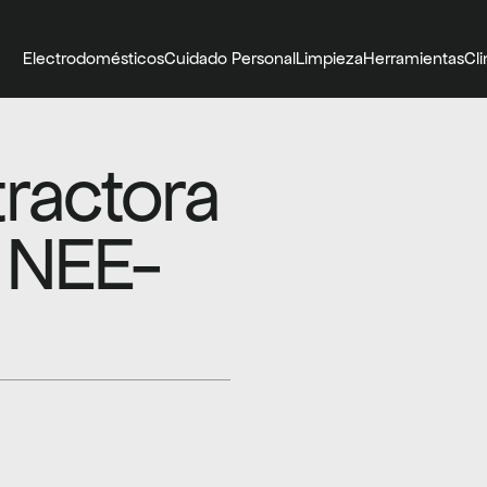
Electrodomésticos
Cuidado Personal
Limpieza
Herramientas
Cl
actora 
 NEE-