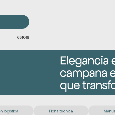
631018
Elegancia e
campana ex
que transf
n logística
Ficha técnica
Manual