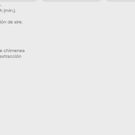
. 
 (mín.). 
ón de aire. 
 de chimenea 
 extracción