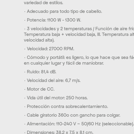
variedad de estilos.
· Adecuado para todo tipo de cabello.
· Potencia: 1100 W - 1300 W.
· 3 velocidades y 2 temperaturas / Función de aire frío (I. 
Temperatura baja + velocidad baja, III. Temperatura alt
velocidad alta).
· Velocidad: 27000 RPM.
· Cómodo y portátil: es ligero, lo que hace que sea fáci
en cualquier lugar y fácil de maniobrar.
· Ruido: 81,4 dB.
· Velocidad del aire: 6,7 m/s.
· Motor de CC.
· Vida útil del motor: 250 horas.
· Protección contra sobrecalentamiento.
· Cable giratorio 360o con gancho para colgar.
· Alimentación: 110-240 V ~ 50/60 Hz (seleccionable).
· Dimensiones: 38,2 x 7,5 x 8,1 cm.