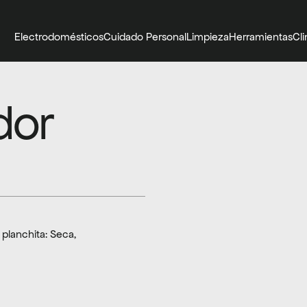
Electrodomésticos
Cuidado Personal
Limpieza
Herramientas
Cl
or 
planchita: Seca, 