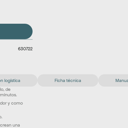
630722
n logística
Ficha técnica
Manual
o, de 
 minutos.
dor y como 
o.
 crean una 