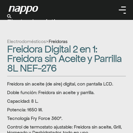
Electrodomésticos
Cuidado personal
Limpieza
Electrodomésticos
>
Freidoras
Herramientas
Freidora Digital 2 en 1: 
Climatizaación
Freidora sin Aceite y Parrilla 
8L NEF-276
Freidora sin aceite (de aire) digital, con pantalla LCD.
Doble función: Freidora sin aceite y parrilla.
Capacidad: 8 L.
Potencia: 1650 W.
Tecnología Fry Force 360°.
Control de termostato ajustable: Freidora sin aceite, Grill, 
Horneado y Deshidratador, todo en uno.