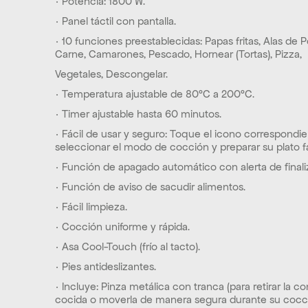
· Potencia: 1800 W.
· Panel táctil con pantalla.
· 10 funciones preestablecidas: Papas fritas, Alas de Poll
Carne, Camarones, Pescado, Hornear (Tortas), Pizza,
Vegetales, Descongelar.
· Temperatura ajustable de 80°C a 200°C.
· Timer ajustable hasta 60 minutos.
· Fácil de usar y seguro: Toque el icono correspondie
seleccionar el modo de cocción y preparar su plato fa
· Función de apagado automático con alerta de finali
· Función de aviso de sacudir alimentos.
· Fácil limpieza.
· Cocción uniforme y rápida.
· Asa Cool-Touch (frío al tacto).
· Pies antideslizantes.
· Incluye: Pinza metálica con tranca (para retirar la c
cocida o moverla de manera segura durante su cocci