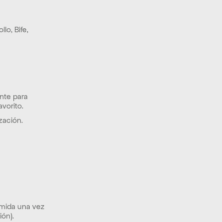
o, Bife, 
nte para 
vorito.
zación.
omida una vez 
ón).