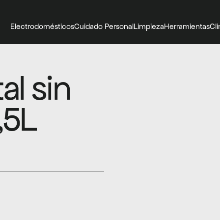
Electrodomésticos
Cuidado Personal
Limpieza
Herramientas
Cl
l sin 
5L 