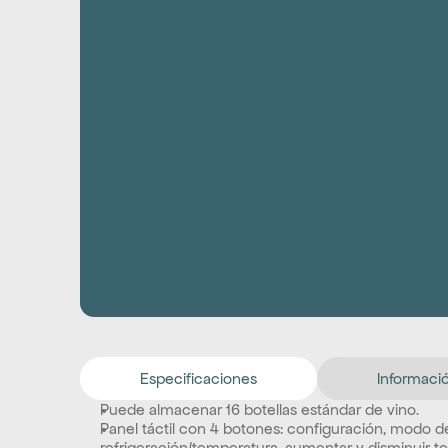
Especificaciones
Informació
Puede almacenar 16 botellas estándar de vino.
Panel táctil con 4 botones: configuración, modo de
refrigeración/temperatura, aumentar y disminuir t