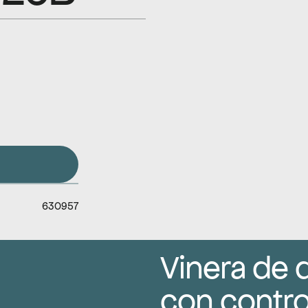
630957
Vinera de 
con control