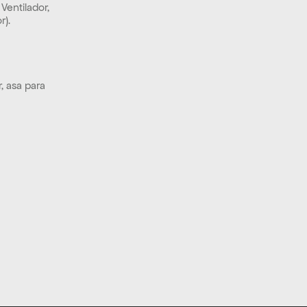
entilador, 
r).
, asa para 