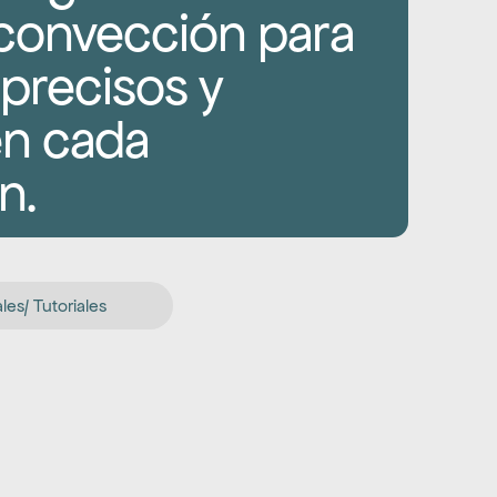
convección para 
precisos y 
en cada 
n.
es/ Tutoriales