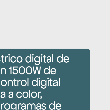
rico digital de 
on 1500W de 
ntrol digital 
 a color, 
programas de 