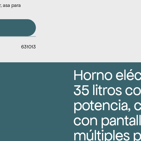
, asa para 
631013
Horno eléct
35 litros c
potencia, co
con pantalla
múltiples 