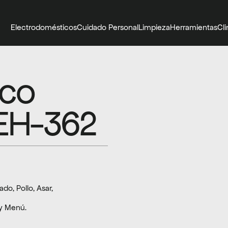
Electrodomésticos
Cuidado Personal
Limpieza
Herramientas
Cl
co 
NEH-362
o, Pollo, Asar, 
 y Menú.