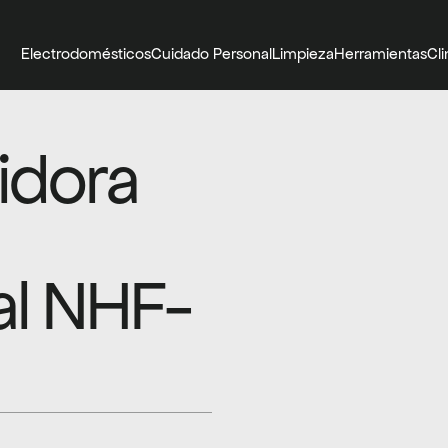
Electrodomésticos
Cuidado Personal
Limpieza
Herramientas
Cl
idora 
al NHF-