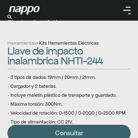
Electrodomésticos
Cuidado personal
Limpieza
Herramientas
>
Kits Herramientas Eléctricas
Herramientas
Llave de impacto 
Climatizaación
inalambrica NHTI-244
· 3 tipos de dados: 19mm / 20mm / 21mm.
· Cargador y 2 baterías.
· Incluye maletín plástico de transporte y guardado.
· Máxima torsión: 300Nm.
· Velocidad de rotación: 0-1500 / 0-2000 / 0-2500 RPM.
· Tipo de alimentación: CC 21V.
Consultar