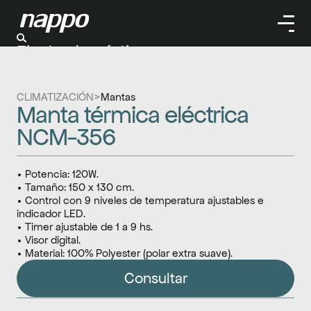
Electrodomésticos
Cuidado personal
Limpieza
CLIMATIZACIÓN
>
Mantas
Herramientas
Manta térmica eléctrica 
Climatizaación
NCM-356
• Potencia: 120W.
• Tamaño: 150 x 130 cm.
• Control con 9 niveles de temperatura ajustables e 
indicador LED.
• Timer ajustable de 1 a 9 hs.
• Visor digital.
• Material: 100% Polyester (polar extra suave).
Consultar