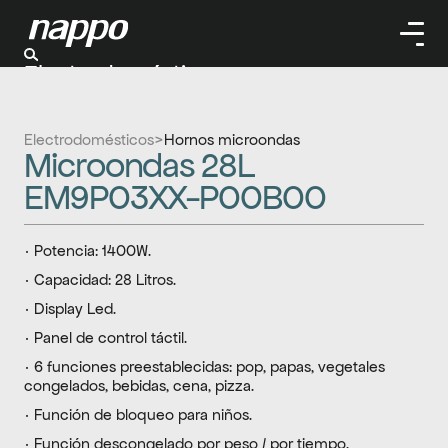
Electrodomésticos
Cuidado personal
Limpieza
Electrodomésticos
>
Hornos microondas
Herramientas
Microondas 28L 
Climatizaación
EM9P03XX-P00B00
· Potencia: 1400W.
· Capacidad: 28 Litros.
· Display Led.
· Panel de control táctil.
· 6 funciones preestablecidas: pop, papas, vegetales 
congelados, bebidas, cena, pizza.
· Función de bloqueo para niños.
· Función descongelado por peso / por tiempo.