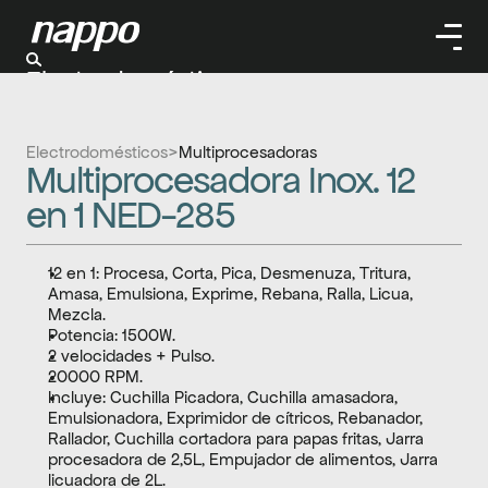
Electrodomésticos
Cuidado personal
Limpieza
Electrodomésticos
>
Multiprocesadoras
Herramientas
Multiprocesadora Inox. 12 
Climatizaación
en 1 NED-285
12 en 1: Procesa, Corta, Pica, Desmenuza, Tritura, 
Amasa, Emulsiona, Exprime, Rebana, Ralla, Licua, 
Mezcla. 
Potencia: 1500W. 
2 velocidades + Pulso. 
20000 RPM. 
Incluye: Cuchilla Picadora, Cuchilla amasadora, 
Emulsionadora, Exprimidor de cítricos, Rebanador, 
Rallador, Cuchilla cortadora para papas fritas, Jarra 
procesadora de 2,5L, Empujador de alimentos, Jarra 
licuadora de 2L.