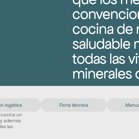
convencion
cocina de 
saludable 
todas las vi
minerales 
n logística
Ficha técnica
Manual
, cocina un 
y además 
s las 