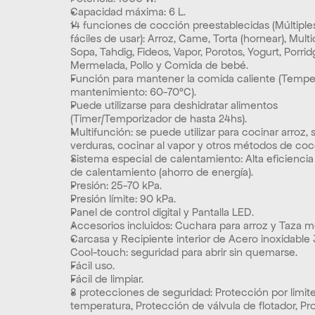
Capacidad máxima: 6 L.
14 funciones de cocción preestablecidas (Múltiples
fáciles de usar): Arroz, Came, Torta (hornear), Multi
Sopa, Tahdig, Fideos, Vapor, Porotos, Yogurt, Porridg
Mermelada, Pollo y Comida de bebé.
Función para mantener la comida caliente (Temper
mantenimiento: 60-70°C). 
Puede utilizarse para deshidratar alimentos 
(Timer/Temporizador de hasta 24hs).
Multifunción: se puede utilizar para cocinar arroz, s
verduras, cocinar al vapor y otros métodos de coc
Sistema especial de calentamiento: Alta eficiencia 
de calentamiento (ahorro de energía).
Presión: 25-70 kPa.
Presión límite: 90 kPa.
Panel de control digital y Pantalla LED.
Accesorios incluidos: Cuchara para arroz y Taza m
Carcasa y Recipiente interior de Acero inoxidable
Cool-touch: seguridad para abrir sin quemarse.
Fácil uso.
Fácil de limpiar.
8 protecciones de seguridad: Protección por limite
temperatura, Protección de válvula de flotador, Pr