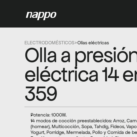
ELECTRODOMÉSTICOS
>
Ollas eléctricas
Olla a presión
eléctrica 14 
359
Potencia: 1000W.
14 modos de cocción preestablecidos: Arroz, Carne
(hornear), Multicocción, Sopa, Tahdig, Fideos, Vapor
Yogurt, Porridge, Mermelada, Pollo y Comida de b