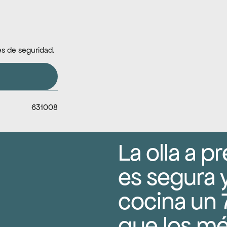
es de seguridad.
631008
La olla a pr
es segura y 
cocina un 
que los mé