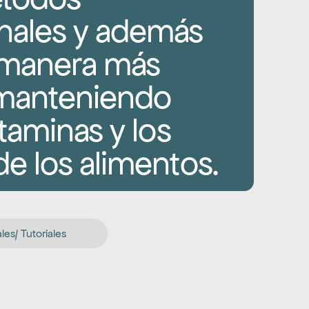
ales y además 
manera más 
manteniendo 
taminas y los 
de los alimentos.
es/ Tutoriales