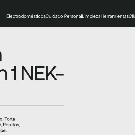
Electrodomésticos
Cuidado Personal
Limpieza
Herramientas
Cl
 
en 1 NEK-
, Torta 
, Porotos, 
ebé.