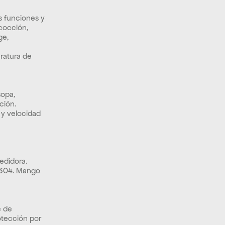
 funciones y 
cocción, 
e, 
atura de 
opa, 
ción.
y velocidad 
edidora. 
 304. Mango 
 de 
otección por 