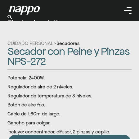
Electrodomésticos
Cuidado personal
Limpieza
CUIDADO PERSONAL
>
Secadores
Herramientas
Secador con Peine y Pinzas 
Climatizaación
NPS-272
Potencia: 2400W.
Regulador de aire de 2 niveles.
Regulador de temperatura de 3 niveles.
Botón de aire frío.
Cable de 1,60m de largo.
Gancho para colgar.
Incluye: concentrador, difusor, 2 pinzas y cepillo.