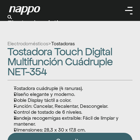
Electrodomésticos
Cuidado personal
Limpieza
Electrodomésticos
>
Tostadoras
Herramientas
Tostadora Touch Digital 
Climatizaación
Multifunción Cuádruple 
NET-354
Tostadora cuádruple (4 ranuras).
Diseño elegante y moderno.
Doble Display táctil a color.
Función: Cancelar, Recalentar, Descongelar.
Control de tostado de 6 niveles.
Bandeja recogemigas extraíble: Fácil de limpiar y 
mantener.
Dimensiones: 28,3 x 30 x 17,8 cm.